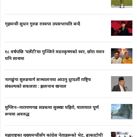
गृहमन्त्री सुधन गुरुङ रास्वपा उपसभापति बन्दै
१८ वर्षपछि ‘पलेँटी’मा गुञ्जिने मदनकृष्णको स्वर, छोरा यमन
पनि साथमा
नागढुंगा सुरुङमार्ग सञ्चालनमा आउनु दूरदर्शी राष्ट्रिय
संकल्पको सफलता : झलनाथ खनाल
मुग्लिन–नारायणगढ सडकमा सुक्खा पहिरो, यातायात पूर्ण
रूपमा अवरुद्ध
महाराष्ट्रका मुख्यमन्त्रीसँग कांग्रेस नेताहरूको भेट, ढाकाटोपी