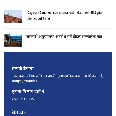
त्रिभुवन विमानस्थलमा सामान चोरी रोक्न खल्तीविहीन
पोशाक अनिवार्य
सरकारी अनुगमनमा अवरोध गर्ने होटल सञ्चालक पक्राउ
सम्पर्क ठेगाना
नेपाल कभर मिडिया प्रा.लि. काठमाडौं महानगरपालिका वडा नं.-३१ क्षितिज मार्ग,
शंखमुल , काठमाडौ ।
सूचना विभाग दर्ता नं.
३२८९-२०७८-०७९
टेलिफोन