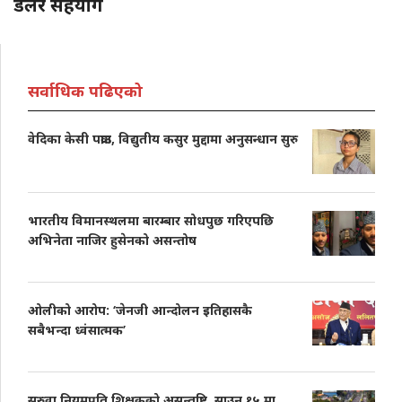
डलर सहयोग
सर्वाधिक पढिएको
वेदिका केसी पक्राउ, विद्युतीय कसुर मुद्दामा अनुसन्धान सुरु
भारतीय विमानस्थलमा बारम्बार सोधपुछ गरिएपछि
अभिनेता नाजिर हुसेनको असन्तोष
ओलीको आरोप: ‘जेनजी आन्दोलन इतिहासकै
सबैभन्दा ध्वंसात्मक’
सरुवा नियमप्रति शिक्षकको असन्तुष्टि, साउन १५ मा