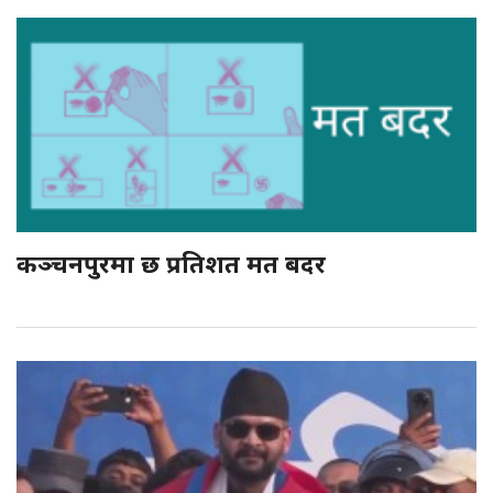
कञ्चनपुरमा छ प्रतिशत मत बदर