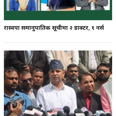
रास्वपा समानुपातिक सूचीमा २ डाक्टर, १ नर्स