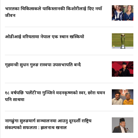
भारतका चिकित्सकले पाकिस्तानकी किशोरीलाई दिए नयाँ
जीवन
ओडीआई वरियतामा नेपाल एक स्थान खस्कियो
गृहमन्त्री सुधन गुरुङ रास्वपा उपसभापति बन्दै
१८ वर्षपछि ‘पलेँटी’मा गुञ्जिने मदनकृष्णको स्वर, छोरा यमन
पनि साथमा
नागढुंगा सुरुङमार्ग सञ्चालनमा आउनु दूरदर्शी राष्ट्रिय
संकल्पको सफलता : झलनाथ खनाल