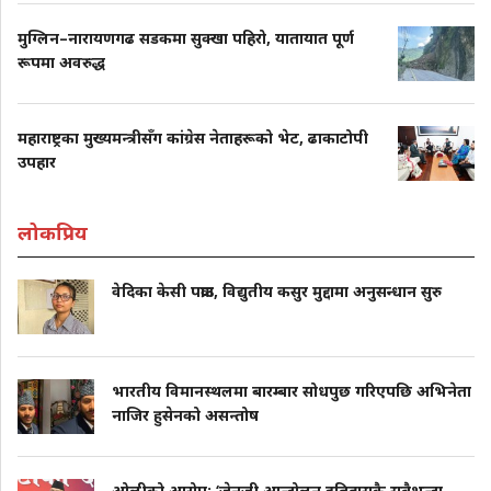
मुग्लिन–नारायणगढ सडकमा सुक्खा पहिरो, यातायात पूर्ण
रूपमा अवरुद्ध
महाराष्ट्रका मुख्यमन्त्रीसँग कांग्रेस नेताहरूको भेट, ढाकाटोपी
उपहार
लोकप्रिय
वेदिका केसी पक्राउ, विद्युतीय कसुर मुद्दामा अनुसन्धान सुरु
भारतीय विमानस्थलमा बारम्बार सोधपुछ गरिएपछि अभिनेता
नाजिर हुसेनको असन्तोष
ओलीको आरोप: ‘जेनजी आन्दोलन इतिहासकै सबैभन्दा