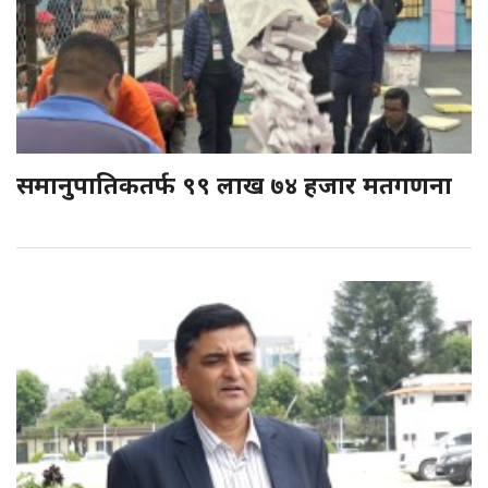
समानुपातिकतर्फ ९९ लाख ७४ हजार मतगणना