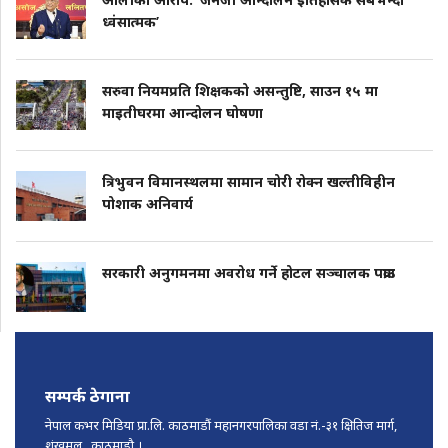
ध्वंसात्मक’
सरुवा नियमप्रति शिक्षकको असन्तुष्टि, साउन १५ मा
माइतीघरमा आन्दोलन घोषणा
त्रिभुवन विमानस्थलमा सामान चोरी रोक्न खल्तीविहीन
पोशाक अनिवार्य
सरकारी अनुगमनमा अवरोध गर्ने होटल सञ्चालक पक्राउ
सम्पर्क ठेगाना
नेपाल कभर मिडिया प्रा.लि. काठमाडौं महानगरपालिका वडा नं.-३१ क्षितिज मार्ग,
शंखमुल , काठमाडौ ।