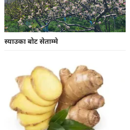
स्याउका बोट सेताम्मे