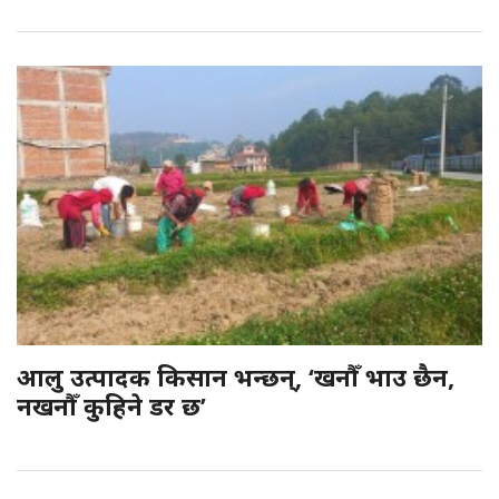
आलु उत्पादक किसान भन्छन्, ‘खनौँ भाउ छैन,
नखनौँ कुहिने डर छ’