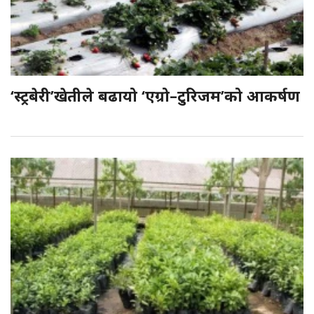
‘स्ट्रबेरी’खेतीले बढायो ‘एग्रो–टुरिजम’को आकर्षण