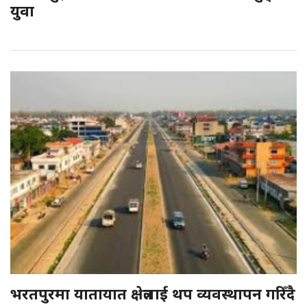
युवा
भरतपुरमा यातायात क्षेत्रलाई थप व्यवस्थापन गरिँदै