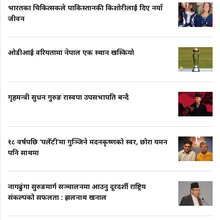
भारतका चिकित्सकले पाकिस्तानकी किशोरीलाई दिए नयाँ
जीवन
ओडीआई वरियतामा नेपाल एक स्थान खस्कियो
गृहमन्त्री सुधन गुरुङ रास्वपा उपसभापति बन्दै
१८ वर्षपछि ‘पलेँटी’मा गुञ्जिने मदनकृष्णको स्वर, छोरा यमन
पनि साथमा
नागढुंगा सुरुङमार्ग सञ्चालनमा आउनु दूरदर्शी राष्ट्रिय
संकल्पको सफलता : झलनाथ खनाल