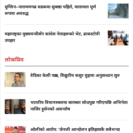
मुग्लिन–नारायणगढ सडकमा सुक्खा पहिरो, यातायात पूर्ण
रूपमा अवरुद्ध
महाराष्ट्रका मुख्यमन्त्रीसँग कांग्रेस नेताहरूको भेट, ढाकाटोपी
उपहार
लोकप्रिय
वेदिका केसी पक्राउ, विद्युतीय कसुर मुद्दामा अनुसन्धान सुरु
भारतीय विमानस्थलमा बारम्बार सोधपुछ गरिएपछि अभिनेता
नाजिर हुसेनको असन्तोष
ओलीको आरोप: ‘जेनजी आन्दोलन इतिहासकै सबैभन्दा