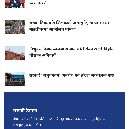
ध्वंसात्मक’
सरुवा नियमप्रति शिक्षकको असन्तुष्टि, साउन १५ मा
माइतीघरमा आन्दोलन घोषणा
त्रिभुवन विमानस्थलमा सामान चोरी रोक्न खल्तीविहीन
पोशाक अनिवार्य
सरकारी अनुगमनमा अवरोध गर्ने होटल सञ्चालक पक्राउ
सम्पर्क ठेगाना
नेपाल कभर मिडिया प्रा.लि. काठमाडौं महानगरपालिका वडा नं.-३१ क्षितिज मार्ग,
शंखमुल , काठमाडौ ।