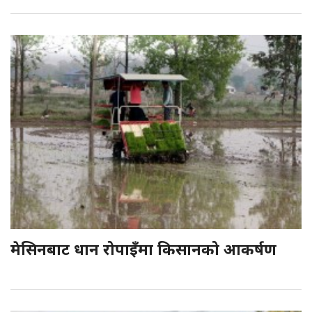
मेसिनबाट धान रोपाइँमा किसानको आकर्षण