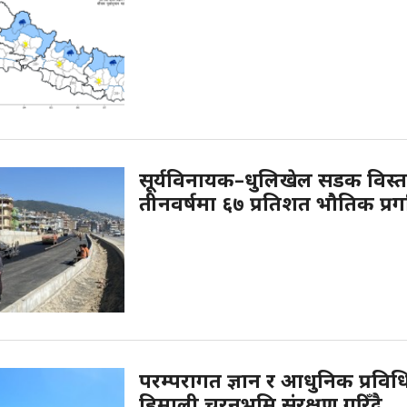
सूर्यविनायक–धुलिखेल सडक विस्ता
तीनवर्षमा ६७ प्रतिशत भौतिक प्रग
परम्परागत ज्ञान र आधुनिक प्रविध
हिमाली चरनभूमि संरक्षण गरिँदै