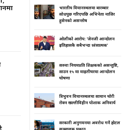
ी,
थानमा
भारतीय विमानस्थलमा बारम्बार
सोधपुछ गरिएपछि अभिनेता नाजिर
हुसेनको असन्तोष
ओलीको आरोप: ‘जेनजी आन्दोलन
इतिहासकै सबैभन्दा ध्वंसात्मक’
ा
सरुवा नियमप्रति शिक्षकको असन्तुष्टि,
साउन १५ मा माइतीघरमा आन्दोलन
घोषणा
त्रिभुवन विमानस्थलमा सामान चोरी
रोक्न खल्तीविहीन पोशाक अनिवार्य
सरकारी अनुगमनमा अवरोध गर्ने होटल
ै
सञ्चालक पक्राउ