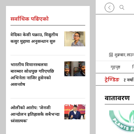
सर्वाधिक पढिएको
वेदिका केसी पक्राउ, विद्युतीय
कसुर मुद्दामा अनुसन्धान सुरु
भारतीय विमानस्थलमा
गृहपृष्ठ
न
बारम्बार सोधपुछ गरिएपछि
अभिनेता नाजिर हुसेनको
ट्रेण्डिङ
भारतका चिकित्सकले पाकिस्तानकी किशोरीलाई दिए नयाँ जीवन
असन्तोष
वातावरण
ओलीको आरोप: ‘जेनजी
आन्दोलन इतिहासकै सबैभन्दा
ध्वंसात्मक’