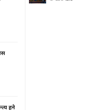
निस
त्य हुने