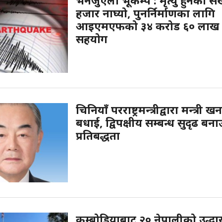
भेनेजुएला भूकम्प : मृत्यु हुनेको सं
हजार नाघ्यो, पुनर्निर्माणका लागि
आइएमएफको ३४ करोड ६० लाख
सहयोग
चिनियाँ परराष्ट्रमन्त्रीद्वारा मन्त्री
बधाई, द्विपक्षीय सम्बन्ध सुदृढ बना
प्रतिबद्धता
कम्बोडियाबाट २० नेपालीको उद्धा