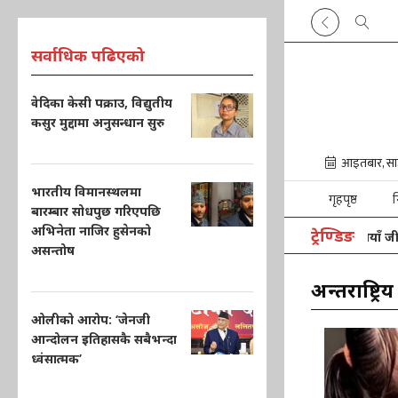
सर्वाधिक पढिएको
वेदिका केसी पक्राउ, विद्युतीय
कसुर मुद्दामा अनुसन्धान सुरु
भारतीय विमानस्थलमा
गृहपृष्ठ
न
बारम्बार सोधपुछ गरिएपछि
अभिनेता नाजिर हुसेनको
ट्रेण्डिङ
भारतका चिकित्सकले पाकिस्तानकी किशोरीलाई दिए नयाँ जीवन
असन्तोष
अन्तर्राष्ट्रिय
ओलीको आरोप: ‘जेनजी
आन्दोलन इतिहासकै सबैभन्दा
ध्वंसात्मक’