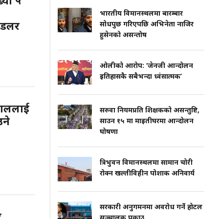
ख्या ५
भारतीय विमानस्थलमा बारम्बार
 डलर
सोधपुछ गरिएपछि अभिनेता नाजिर
हुसेनको असन्तोष
ओलीको आरोप: ‘जेनजी आन्दोलन
इतिहासकै सबैभन्दा ध्वंसात्मक’
 खनाललाई
सरुवा नियमप्रति शिक्षकको असन्तुष्टि,
उने
साउन १५ मा माइतीघरमा आन्दोलन
घोषणा
त्रिभुवन विमानस्थलमा सामान चोरी
रोक्न खल्तीविहीन पोशाक अनिवार्य
सरकारी अनुगमनमा अवरोध गर्ने होटल
र
सञ्चालक पक्राउ