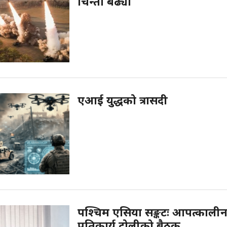
चिन्ता बढ्यो
एआई युद्धको त्रासदी
पश्चिम एसिया सङ्कटः आपत्काली
प्रतिकार्य टोलीको बैठक