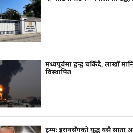
मध्यपूर्वमा द्वन्द्व चर्किँदै, लाखौँ मा
विस्थापित
ट्रम्प: इरानसँगको युद्ध यसै साता अन्