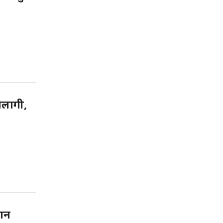
लागी,
डान