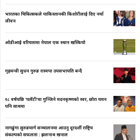
भारतका चिकित्सकले पाकिस्तानकी किशोरीलाई दिए नयाँ
जीवन
ओडीआई वरियतामा नेपाल एक स्थान खस्कियो
गृहमन्त्री सुधन गुरुङ रास्वपा उपसभापति बन्दै
१८ वर्षपछि ‘पलेँटी’मा गुञ्जिने मदनकृष्णको स्वर, छोरा यमन
पनि साथमा
नागढुंगा सुरुङमार्ग सञ्चालनमा आउनु दूरदर्शी राष्ट्रिय
संकल्पको सफलता : झलनाथ खनाल