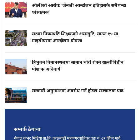
ओलीको आरोप: ‘जेनजी आन्दोलन इतिहासकै सबैभन्दा
ध्वंसात्मक’
सरुवा नियमप्रति शिक्षकको असन्तुष्टि, साउन १५ मा
माइतीघरमा आन्दोलन घोषणा
त्रिभुवन विमानस्थलमा सामान चोरी रोक्न खल्तीविहीन
पोशाक अनिवार्य
सरकारी अनुगमनमा अवरोध गर्ने होटल सञ्चालक पक्राउ
सम्पर्क ठेगाना
नेपाल कभर मिडिया प्रा.लि. काठमाडौं महानगरपालिका वडा नं.-३१ क्षितिज मार्ग,