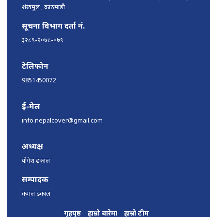
शंखमुल , काठमाडौ ।
सूचना विभाग दर्ता नं.
३२८९-२०७८-०७९
टेलिफोन
9851450072
ई-मेल
info.nepalcover@gmail.com
अध्यक्ष
योगेश ढकाल
सम्पादक
कमल ढकाल
गृहपृष्ठ
हाम्रो बारेमा
हाम्रो टीम