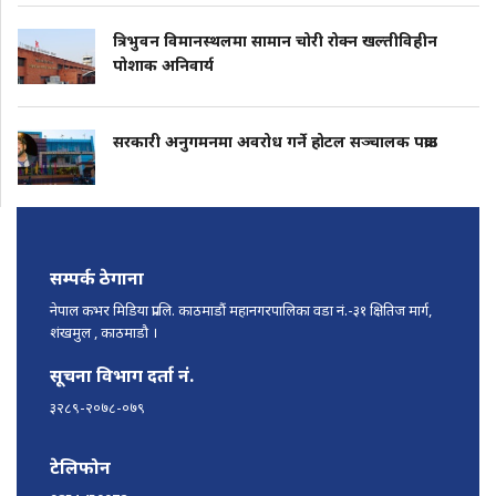
त्रिभुवन विमानस्थलमा सामान चोरी रोक्न खल्तीविहीन
पोशाक अनिवार्य
सरकारी अनुगमनमा अवरोध गर्ने होटल सञ्चालक पक्राउ
सम्पर्क ठेगाना
नेपाल कभर मिडिया प्रा.लि. काठमाडौं महानगरपालिका वडा नं.-३१ क्षितिज मार्ग,
शंखमुल , काठमाडौ ।
सूचना विभाग दर्ता नं.
३२८९-२०७८-०७९
टेलिफोन