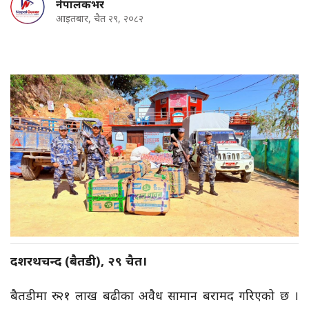
नेपालकभर
आइतबार, चैत २९, २०८२
दशरथचन्द (बैतडी), २९ चैत।
बैतडीमा रु २१ लाख बढीका अवैध सामान बरामद गरिएको छ ।