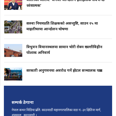
ध्वंसात्मक’
सरुवा नियमप्रति शिक्षकको असन्तुष्टि, साउन १५ मा
माइतीघरमा आन्दोलन घोषणा
त्रिभुवन विमानस्थलमा सामान चोरी रोक्न खल्तीविहीन
पोशाक अनिवार्य
सरकारी अनुगमनमा अवरोध गर्ने होटल सञ्चालक पक्राउ
सम्पर्क ठेगाना
नेपाल कभर मिडिया प्रा.लि. काठमाडौं महानगरपालिका वडा नं.-३१ क्षितिज मार्ग,
शंखमुल , काठमाडौ ।