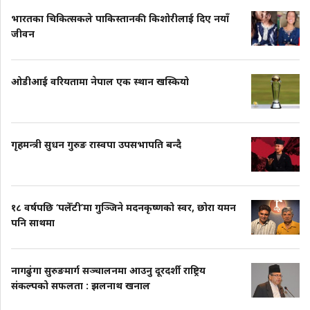
भारतका चिकित्सकले पाकिस्तानकी किशोरीलाई दिए नयाँ
जीवन
ओडीआई वरियतामा नेपाल एक स्थान खस्कियो
गृहमन्त्री सुधन गुरुङ रास्वपा उपसभापति बन्दै
१८ वर्षपछि ‘पलेँटी’मा गुञ्जिने मदनकृष्णको स्वर, छोरा यमन
पनि साथमा
नागढुंगा सुरुङमार्ग सञ्चालनमा आउनु दूरदर्शी राष्ट्रिय
संकल्पको सफलता : झलनाथ खनाल