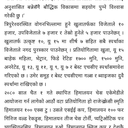
अनुशासित बन्नेसँगै बौद्धिक विकासमा सहयोग पुग्ने विश्वास
गरेकी छु ।’
त्रिपुरेश्वरस्थित वोगनभिल्लामा हुने खुलातर्फका विजेताले १०
हजार, उपविजेताले ७ हजार र तेस्रो हुनेले ५ हजार पाउनेछन् ।
खुलातर्फ उत्कृष्ट १०, यू १५ मा शीर्ष ७ सहित सबै स्पर्धाका
विजेताले नगद पुरस्कार पाउनेछन् । प्रतियोगितामा खुला, यू १५
बाहेक महिला, भेट्रान, फिडे रेटिङ १७०० मुनि, १५०० मुनि,
अनरेटेड, यू १३, यू ११, यू ९, यू ७ र बेस्ट एचसीए स्पर्धासमावेश
गरिएको छ । उमेर समूह र बेस्ट एचसीएमा गल्र्स र ब्वाइजका दुवै
स्पर्धामा राखिएको छ ।
२०८० साल चैत १ गते स्थापित हिमालयन चेस एकेमेडीले
आयोजना गर्न लागेको आठौं वटा प्रतियोगिता हो राजेन्द्र केसी स्मृति
हिमालयन १०० एक्स टु । उसले एसईई कप, हिमालयन १०० फर
गिनिज वल्र्ड रेकड्र्स, हिमालयन तीज चेस टोर्नी, प्यट्रिओटिक पन
च्याम्पियनसिप, हिमालयन डुओ, हिमालयन ब्लिज कप र देशकै