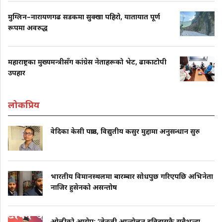
मुग्लिन–नारायणगढ सडकमा सुक्खा पहिरो, यातायात पूर्ण
रूपमा अवरुद्ध
महाराष्ट्रका मुख्यमन्त्रीसँग कांग्रेस नेताहरूको भेट, ढाकाटोपी
उपहार
लोकप्रिय
वेदिका केसी पक्राउ, विद्युतीय कसुर मुद्दामा अनुसन्धान सुरु
भारतीय विमानस्थलमा बारम्बार सोधपुछ गरिएपछि अभिनेता
नाजिर हुसेनको असन्तोष
ओलीको आरोप: ‘जेनजी आन्दोलन इतिहासकै सबैभन्दा