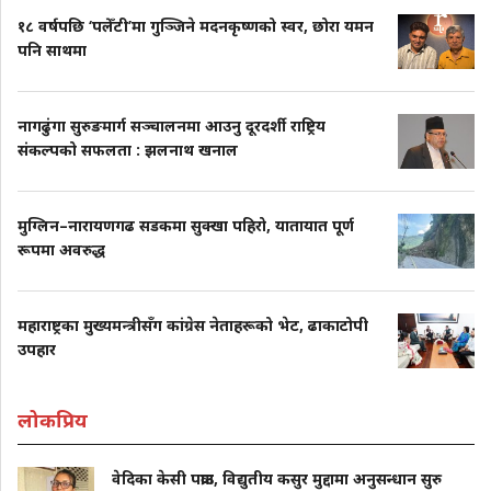
१८ वर्षपछि ‘पलेँटी’मा गुञ्जिने मदनकृष्णको स्वर, छोरा यमन
पनि साथमा
नागढुंगा सुरुङमार्ग सञ्चालनमा आउनु दूरदर्शी राष्ट्रिय
संकल्पको सफलता : झलनाथ खनाल
मुग्लिन–नारायणगढ सडकमा सुक्खा पहिरो, यातायात पूर्ण
रूपमा अवरुद्ध
महाराष्ट्रका मुख्यमन्त्रीसँग कांग्रेस नेताहरूको भेट, ढाकाटोपी
उपहार
लोकप्रिय
वेदिका केसी पक्राउ, विद्युतीय कसुर मुद्दामा अनुसन्धान सुरु