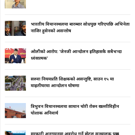
भारतीय विमानस्थलमा बारम्बार सोधपुछ गरिएपछि अभिनेता
नाजिर हुसेनको असन्तोष
ओलीको आरोप: ‘जेनजी आन्दोलन इतिहासकै सबैभन्दा
ध्वंसात्मक’
सरुवा नियमप्रति शिक्षकको असन्तुष्टि, साउन १५ मा
माइतीघरमा आन्दोलन घोषणा
त्रिभुवन विमानस्थलमा सामान चोरी रोक्न खल्तीविहीन
पोशाक अनिवार्य
सरकारी अनुगमनमा अवरोध गर्ने होटल सञ्चालक पक्राउ