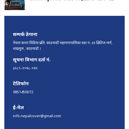
सम्पर्क ठेगाना
नेपाल कभर मिडिया प्रा.लि. काठमाडौं महानगरपालिका वडा नं.-३१ क्षितिज मार्ग,
शंखमुल , काठमाडौ ।
सूचना विभाग दर्ता नं.
३२८९-२०७८-०७९
टेलिफोन
9851450072
ई-मेल
info.nepalcover@gmail.com