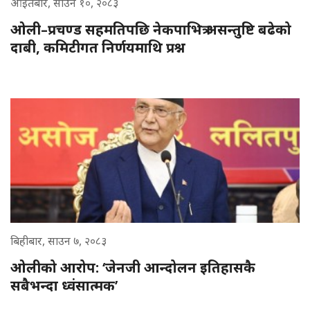
आइतबार, साउन १०, २०८३
ओली–प्रचण्ड सहमतिपछि नेकपाभित्र असन्तुष्टि बढेको
दाबी, कमिटीगत निर्णयमाथि प्रश्न
बिहीबार, साउन ७, २०८३
ओलीको आरोप: ‘जेनजी आन्दोलन इतिहासकै
सबैभन्दा ध्वंसात्मक’