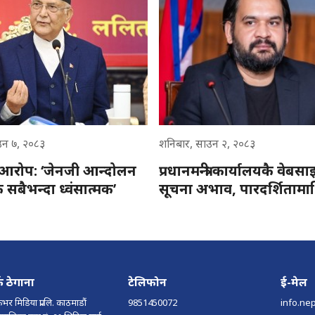
उन ७, २०८३
शनिबार, साउन २, २०८३
रोप: ‘जेनजी आन्दोलन
प्रधानमन्त्री कार्यालयकै वेबस
सबैभन्दा ध्वंसात्मक’
सूचना अभाव, पारदर्शितामाथि 
्क ठेगाना
टेलिफोन
ई-मेल
भर मिडिया प्रा.लि. काठमाडौं
9851450072
info.ne