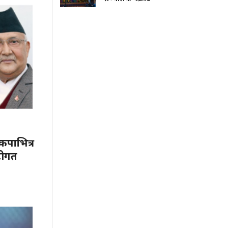
पाभित्र
िटीगत