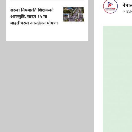
नेप
सरुवा नियमप्रति शिक्षकको
आइतब
असन्तुष्टि, साउन १५ मा
माइतीघरमा आन्दोलन घोषणा