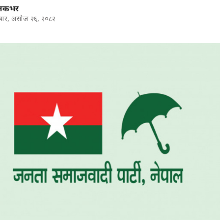
ालकभर
ार, असोज २६, २०८२