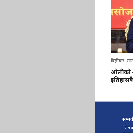
बिहीबार, सा
ओलीको आ
इतिहासकै 
सम्पर
नेपाल क