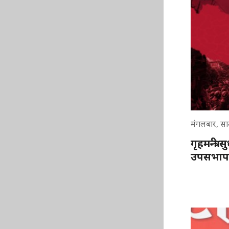
मंगलबार, स
गृहमन्त्री
उपसभापति