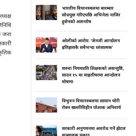
भारतीय विमानस्थलमा बारम्बार
सोधपुछ गरिएपछि अभिनेता नाजिर
्यक्ष
हुसेनको असन्तोष
िनिधि
क जना
ओलीको आरोप: ‘जेनजी आन्दोलन
ानकारी
इतिहासकै सबैभन्दा ध्वंसात्मक’
कृतिक
सरुवा नियमप्रति शिक्षकको असन्तुष्टि,
साउन १५ मा माइतीघरमा आन्दोलन
घोषणा
त्रिभुवन विमानस्थलमा सामान चोरी
रोक्न खल्तीविहीन पोशाक अनिवार्य
सरकारी अनुगमनमा अवरोध गर्ने होटल
सञ्चालक पक्राउ