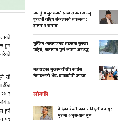
नागढुंगा सुरुङमार्ग सञ्चालनमा आउनु
दूरदर्शी राष्ट्रिय संकल्पको सफलता :
झलनाथ खनाल
कताको
मुग्लिन–नारायणगढ सडकमा सुक्खा
ु हुन
पहिरो, यातायात पूर्ण रूपमा अवरुद्ध
गरेको
महाराष्ट्रका मुख्यमन्त्रीसँग कांग्रेस
नेताहरूको भेट, ढाकाटोपी उपहार
ुने सो
र्टीका
ज २७ र
लोकप्रिय
ामयिक
वेदिका केसी पक्राउ, विद्युतीय कसुर
 हुने
मुद्दामा अनुसन्धान सुरु
का ५१