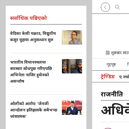
सर्वाधिक पढिएको
वेदिका केसी पक्राउ, विद्युतीय
कसुर मुद्दामा अनुसन्धान सुरु
भारतीय विमानस्थलमा
गृहपृष्ठ
न
बारम्बार सोधपुछ गरिएपछि
अभिनेता नाजिर हुसेनको
ट्रेण्डिङ
भारतका चिकित्सकले पाकिस्तानकी किशोरीलाई दिए नयाँ जीव
असन्तोष
राजनीति
ओलीको आरोप: ‘जेनजी
अधिवे
आन्दोलन इतिहासकै सबैभन्दा
ध्वंसात्मक’