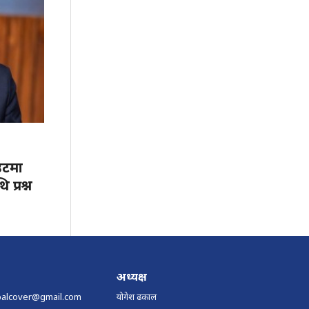
ाइटमा
प्रश्न
अध्यक्ष
palcover@gmail.com
योगेश ढकाल