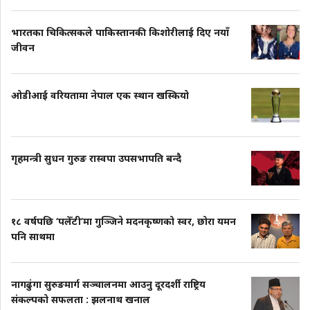
भारतका चिकित्सकले पाकिस्तानकी किशोरीलाई दिए नयाँ
जीवन
ओडीआई वरियतामा नेपाल एक स्थान खस्कियो
गृहमन्त्री सुधन गुरुङ रास्वपा उपसभापति बन्दै
१८ वर्षपछि ‘पलेँटी’मा गुञ्जिने मदनकृष्णको स्वर, छोरा यमन
पनि साथमा
नागढुंगा सुरुङमार्ग सञ्चालनमा आउनु दूरदर्शी राष्ट्रिय
संकल्पको सफलता : झलनाथ खनाल