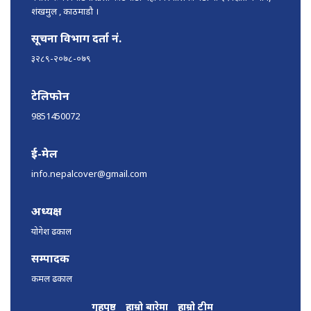
शंखमुल , काठमाडौ ।
सूचना विभाग दर्ता नं.
३२८९-२०७८-०७९
टेलिफोन
9851450072
ई-मेल
info.nepalcover@gmail.com
अध्यक्ष
योगेश ढकाल
सम्पादक
कमल ढकाल
गृहपृष्ठ
हाम्रो बारेमा
हाम्रो टीम