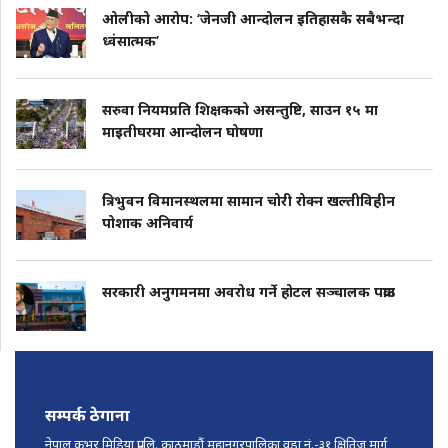
ओलीको आरोप: ‘जेनजी आन्दोलन इतिहासकै सबैभन्दा
ध्वंसात्मक’
सरुवा नियमप्रति शिक्षकको असन्तुष्टि, साउन १५ मा
माइतीघरमा आन्दोलन घोषणा
त्रिभुवन विमानस्थलमा सामान चोरी रोक्न खल्तीविहीन
पोशाक अनिवार्य
सरकारी अनुगमनमा अवरोध गर्ने होटल सञ्चालक पक्राउ
सम्पर्क ठेगाना
नेपाल कभर मिडिया प्रा.लि. काठमाडौं महानगरपालिका वडा नं.-३१ क्षितिज मार्ग,