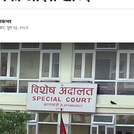
ालकभर
र, पुस १३, २०८२