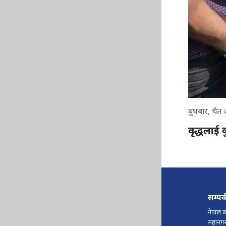
बुधबार, चैत
वृद्धलाई क
सम्पर
नेपाल क
महानगरप