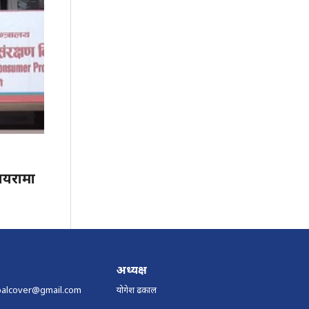
दायरामा
अध्यक्ष
palcover@gmail.com
योगेश ढकाल