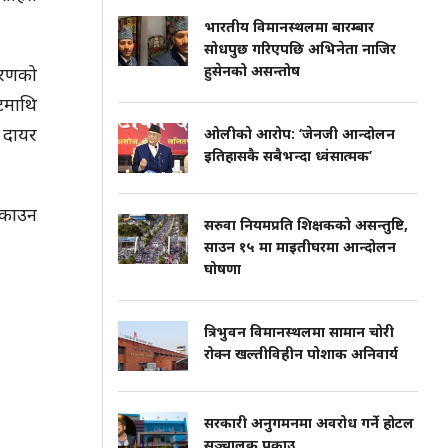
भारतीय विमानस्थलमा बारम्बार
सोधपुछ गरिएपछि अभिनेता नाजिर
हुसेनको असन्तोष
िकरणको
टमाथि
 दायर
ओलीको आरोप: ‘जेनजी आन्दोलन
इतिहासकै सबैभन्दा ध्वंसात्मक’
िकाउन
सरुवा नियमप्रति शिक्षकको असन्तुष्टि,
साउन १५ मा माइतीघरमा आन्दोलन
घोषणा
त्रिभुवन विमानस्थलमा सामान चोरी
रोक्न खल्तीविहीन पोशाक अनिवार्य
सरकारी अनुगमनमा अवरोध गर्ने होटल
सञ्चालक पक्राउ