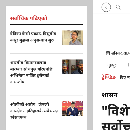
सर्वाधिक पढिएको
वेदिका केसी पक्राउ, विद्युतीय
कसुर मुद्दामा अनुसन्धान सुरु
भारतीय विमानस्थलमा
गृहपृष्ठ
न
बारम्बार सोधपुछ गरिएपछि
अभिनेता नाजिर हुसेनको
ट्रेण्डिङ
भारतका चिकित्सकले पाकिस्तानकी किशोरीलाई दिए नयाँ जी
असन्तोष
प्रशासन
ओलीको आरोप: ‘जेनजी
"विशेष
आन्दोलन इतिहासकै सबैभन्दा
ध्वंसात्मक’
सर्वो