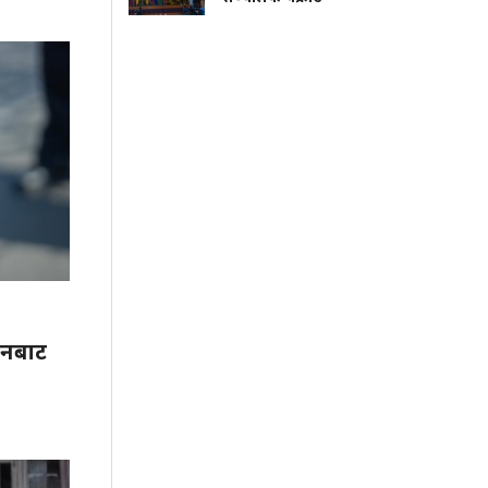
ानबाट