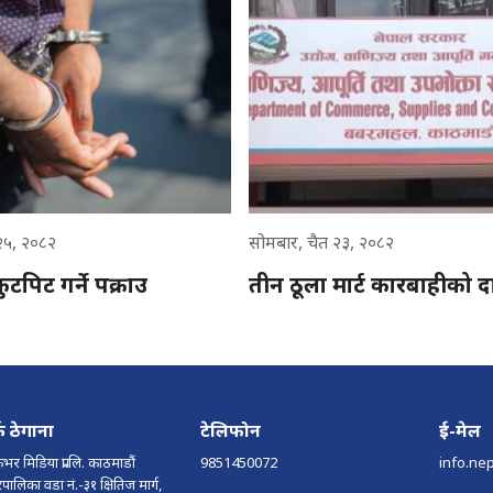
 २५, २०८२
सोमबार, चैत २३, २०८२
ुटपिट गर्ने पक्राउ
तीन ठूला मार्ट कारबाहीको 
्क ठेगाना
टेलिफोन
ई-मेल
भर मिडिया प्रा.लि. काठमाडौं
9851450072
info.ne
ालिका वडा नं.-३१ क्षितिज मार्ग,