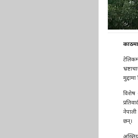
काठमा
टेलिकम
भ्रष्ट
मुद्दा
विशेष
प्रतिव
नेपाली
छन्।
अख्ति