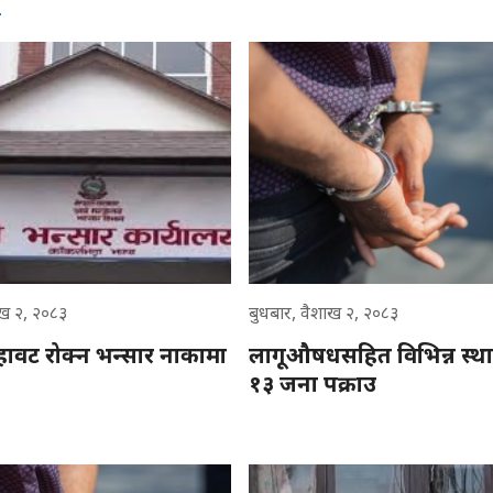
न
ाख २, २०८३
बुधबार, वैशाख २, २०८३
ुहावट रोक्न भन्सार नाकामा
लागूऔषधसहित विभिन्न स्थ
१३ जना पक्राउ