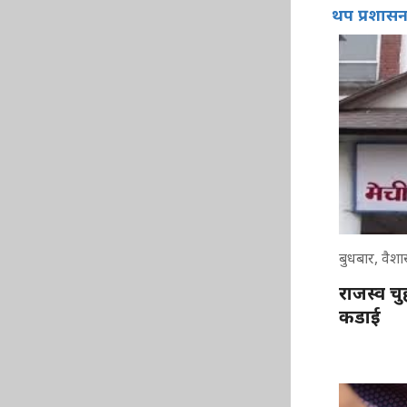
थप प्रशास
बुधबार, वैश
राजस्व च
कडाई