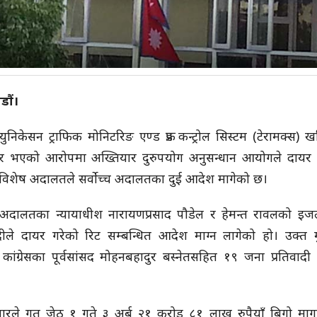
डौं।
्युनिकेसन ट्राफिक मोनिटरिङ एण्ड फ्रड कन्ट्रोल सिस्टम (टेरामक्स) 
ाचार भएको आरोपमा अख्तियार दुरुपयोग अनुसन्धान आयोगले दायर 
मा विशेष अदालतले सर्वोच्च अदालतका दुई आदेश मागेको छ।
 अदालतका न्यायाधीश नारायणप्रसाद पौडेल र हेमन्त रावलको इज
ादीले दायर गरेको रिट सम्बन्धित आदेश माग्न लागेको हो। उक्त मुद
 कांग्रेसका पूर्वसांसद मोहनबहादुर बस्नेतसहित १९ जना प्रतिवादी
यारले गत जेठ १ गते ३ अर्ब २१ करोड ८१ लाख रुपैयाँ बिगो मा