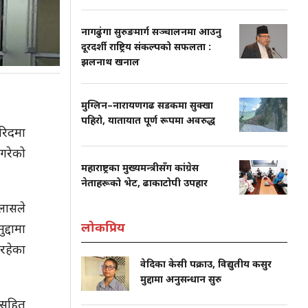
नागढुंगा सुरुङमार्ग सञ्चालनमा आउनु
दूरदर्शी राष्ट्रिय संकल्पको सफलता :
झलनाथ खनाल
मुग्लिन–नारायणगढ सडकमा सुक्खा
पहिरो, यातायात पूर्ण रूपमा अवरुद्ध
खरिदमा
गरेको
महाराष्ट्रका मुख्यमन्त्रीसँग कांग्रेस
नेताहरूको भेट, ढाकाटोपी उपहार
लासले
लोकप्रिय
्दामा
 रहेका
वेदिका केसी पक्राउ, विद्युतीय कसुर
मुद्दामा अनुसन्धान सुरु
गसहित