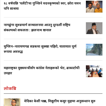
१८ वर्षपछि ‘पलेँटी’मा गुञ्जिने मदनकृष्णको स्वर, छोरा यमन
पनि साथमा
नागढुंगा सुरुङमार्ग सञ्चालनमा आउनु दूरदर्शी राष्ट्रिय
संकल्पको सफलता : झलनाथ खनाल
मुग्लिन–नारायणगढ सडकमा सुक्खा पहिरो, यातायात पूर्ण
रूपमा अवरुद्ध
महाराष्ट्रका मुख्यमन्त्रीसँग कांग्रेस नेताहरूको भेट, ढाकाटोपी
उपहार
लोकप्रिय
वेदिका केसी पक्राउ, विद्युतीय कसुर मुद्दामा अनुसन्धान सुरु