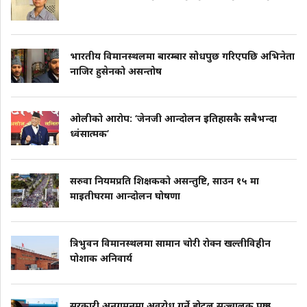
भारतीय विमानस्थलमा बारम्बार सोधपुछ गरिएपछि अभिनेता
नाजिर हुसेनको असन्तोष
ओलीको आरोप: ‘जेनजी आन्दोलन इतिहासकै सबैभन्दा
ध्वंसात्मक’
सरुवा नियमप्रति शिक्षकको असन्तुष्टि, साउन १५ मा
माइतीघरमा आन्दोलन घोषणा
त्रिभुवन विमानस्थलमा सामान चोरी रोक्न खल्तीविहीन
पोशाक अनिवार्य
सरकारी अनुगमनमा अवरोध गर्ने होटल सञ्चालक पक्राउ