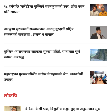
१८ वर्षपछि ‘पलेँटी’मा गुञ्जिने मदनकृष्णको स्वर, छोरा यमन
पनि साथमा
नागढुंगा सुरुङमार्ग सञ्चालनमा आउनु दूरदर्शी राष्ट्रिय
संकल्पको सफलता : झलनाथ खनाल
मुग्लिन–नारायणगढ सडकमा सुक्खा पहिरो, यातायात पूर्ण
रूपमा अवरुद्ध
महाराष्ट्रका मुख्यमन्त्रीसँग कांग्रेस नेताहरूको भेट, ढाकाटोपी
उपहार
लोकप्रिय
वेदिका केसी पक्राउ, विद्युतीय कसुर मुद्दामा अनुसन्धान सुरु