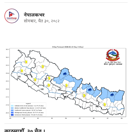
नेपालकभर
सोमबार, चैत ३०, २०८२
काठमाडौँ, ३० चैत ।