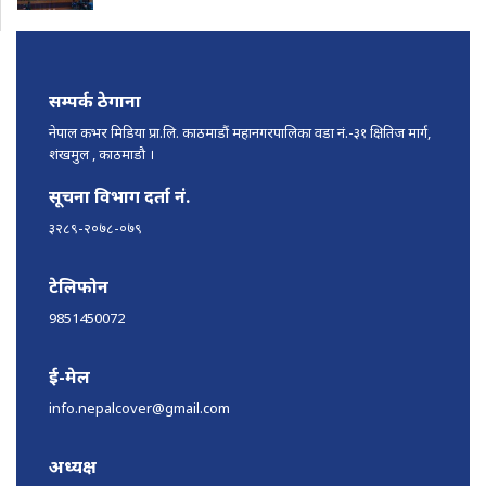
सम्पर्क ठेगाना
नेपाल कभर मिडिया प्रा.लि. काठमाडौं महानगरपालिका वडा नं.-३१ क्षितिज मार्ग,
शंखमुल , काठमाडौ ।
सूचना विभाग दर्ता नं.
३२८९-२०७८-०७९
टेलिफोन
9851450072
ई-मेल
info.nepalcover@gmail.com
अध्यक्ष