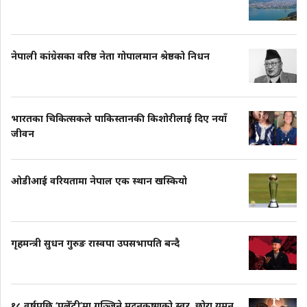
नेपाली कांग्रेसका वरिष्ठ नेता गोपालमान श्रेष्ठको निधन
भारतका चिकित्सकले पाकिस्तानकी किशोरीलाई दिए नयाँ
जीवन
ओडीआई वरियतामा नेपाल एक स्थान खस्कियो
गृहमन्त्री सुधन गुरुङ रास्वपा उपसभापति बन्दै
१८ वर्षपछि ‘पलेँटी’मा गुञ्जिने मदनकृष्णको स्वर, छोरा यमन