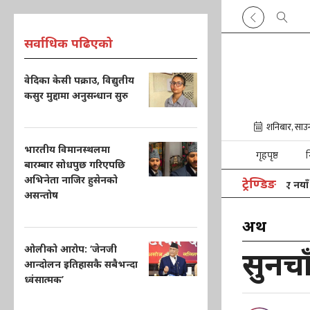
सर्वाधिक पढिएको
वेदिका केसी पक्राउ, विद्युतीय
कसुर मुद्दामा अनुसन्धान सुरु
भारतीय विमानस्थलमा
गृहपृष्ठ
न
बारम्बार सोधपुछ गरिएपछि
अभिनेता नाजिर हुसेनको
ट्रेण्डिङ
भारतका चिकित्सकले पाकिस्तानकी किशोरीलाई दिए नयाँ जीव
असन्तोष
अर्थ
ओलीको आरोप: ‘जेनजी
सुनचा
आन्दोलन इतिहासकै सबैभन्दा
ध्वंसात्मक’