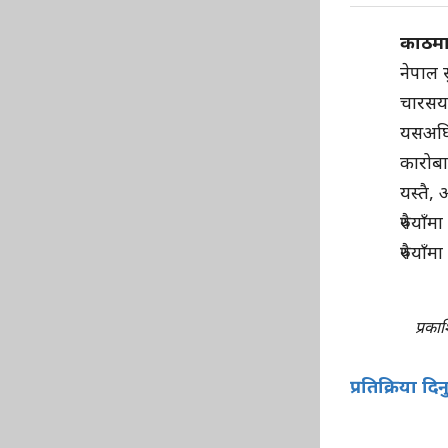
काठमा
नेपाल 
चारसय 
यसअघि 
कारोब
यस्तै,
रुपैया
रुपैया
प्रका
प्रतिक्रिया दिन