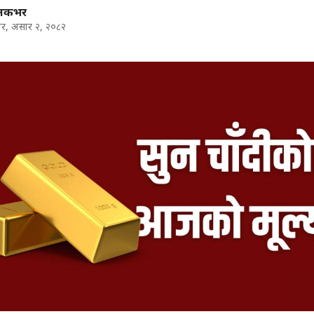
ालकभर
र, असार २, २०८२