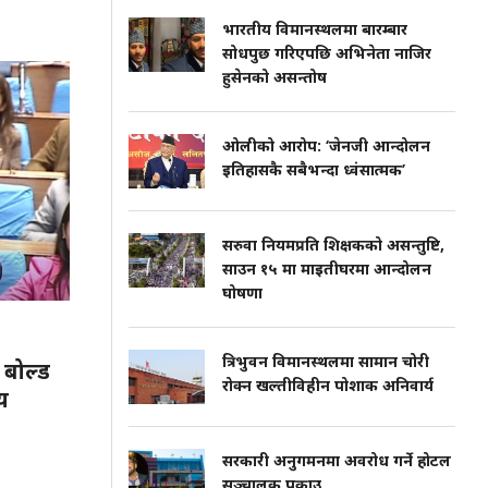
भारतीय विमानस्थलमा बारम्बार
सोधपुछ गरिएपछि अभिनेता नाजिर
हुसेनको असन्तोष
ओलीको आरोप: ‘जेनजी आन्दोलन
इतिहासकै सबैभन्दा ध्वंसात्मक’
सरुवा नियमप्रति शिक्षकको असन्तुष्टि,
साउन १५ मा माइतीघरमा आन्दोलन
घोषणा
त्रिभुवन विमानस्थलमा सामान चोरी
र बोल्ड
रोक्न खल्तीविहीन पोशाक अनिवार्य
्य
सरकारी अनुगमनमा अवरोध गर्ने होटल
सञ्चालक पक्राउ