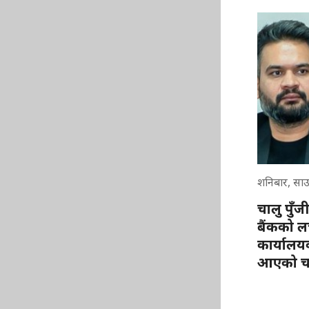
शनिबार, सा
चालु पुँजी 
बैंकको लच
कार्यालय
आएको चर