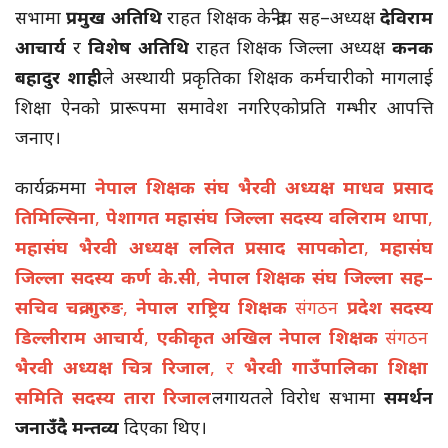
सभामा
प्रमुख अतिथि
राहत शिक्षक केन्द्रीय सह–अध्यक्ष
देविराम
आचार्य
र
विशेष अतिथि
राहत शिक्षक जिल्ला अध्यक्ष
कनक
बहादुर शाही
ले अस्थायी प्रकृतिका शिक्षक कर्मचारीको मागलाई
शिक्षा ऐनको प्रारूपमा समावेश नगरिएकोप्रति गम्भीर आपत्ति
जनाए।
कार्यक्रममा
नेपाल शिक्षक संघ भैरवी अध्यक्ष माधव प्रसाद
तिमिल्सिना
,
पेशागत महासंघ जिल्ला सदस्य वलिराम थापा
,
महासंघ भैरवी अध्यक्ष ललित प्रसाद सापकोटा
,
महासंघ
जिल्ला सदस्य कर्ण के.सी
,
नेपाल शिक्षक संघ जिल्ला सह–
सचिव चक्र गुरुङ
,
नेपाल राष्ट्रिय शिक्षक
संगठन
प्रदेश सदस्य
डिल्लीराम आचार्य
,
एकीकृत अखिल नेपाल शिक्षक
संगठन
भैरवी अध्यक्ष चित्र रिजाल
, र
भैरवी गाउँपालिका शिक्षा
समिति सदस्य तारा रिजाल
लगायतले विरोध सभामा
समर्थन
जनाउँदै मन्तव्य
दिएका थिए।