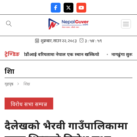
ट्रेण्डिङ
ओडीआई वरियतामा नेपाल एक स्थान खस्कियो
नागढुंगा सुरुङमार्ग स
शिक्षा
गृहपृष्ठ
शिक्षा
विरोध सभा सम्पन्न
दैलेखको भैरवी गाउँपालिकामा