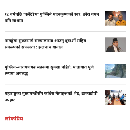
१८ वर्षपछि ‘पलेँटी’मा गुञ्जिने मदनकृष्णको स्वर, छोरा यमन
पनि साथमा
नागढुंगा सुरुङमार्ग सञ्चालनमा आउनु दूरदर्शी राष्ट्रिय
संकल्पको सफलता : झलनाथ खनाल
मुग्लिन–नारायणगढ सडकमा सुक्खा पहिरो, यातायात पूर्ण
रूपमा अवरुद्ध
महाराष्ट्रका मुख्यमन्त्रीसँग कांग्रेस नेताहरूको भेट, ढाकाटोपी
उपहार
लोकप्रिय